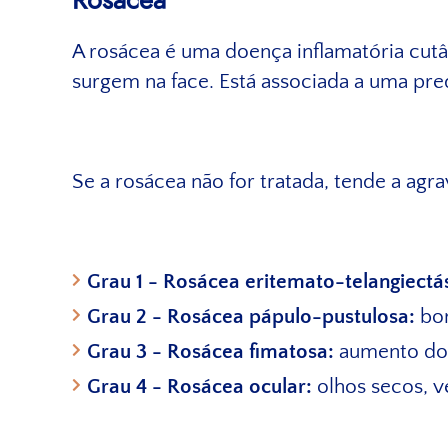
Rosácea
A rosácea é uma doença inflamatória cutâ
surgem na face. Está associada a uma pr
Se a rosácea não for tratada, tende a agr
Grau 1 - Rosácea eritemato-telangiectás
Grau 2 - Rosácea pápulo-pustulosa:
bor
Grau 3 - Rosácea fimatosa:
aumento do 
Grau 4 - Rosácea ocular:
olhos secos, v