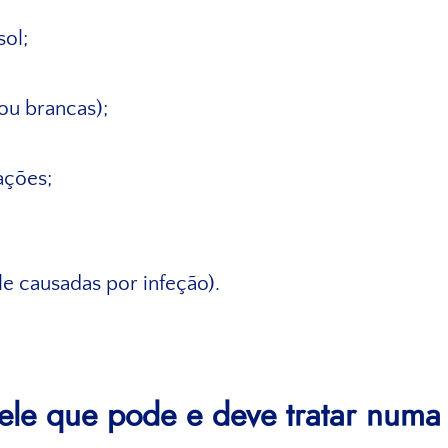
sol;
ou brancas);
ações;
le causadas por infeção).
ele que pode e deve tratar numa