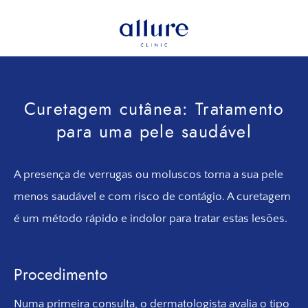
Saltar
Ir
para
para
o
o
Allure
Allure
menu
conteúdo
Clinic
Clinic
principal
principal
Porto
-
Curetagem cutânea: Tratamento
Clínica
para uma pele saudável
de
Cirurgia
Vascular,
A presença de verrugas ou moluscos torna a sua pele
Endocrinologia,
menos saudável e com risco de contágio. A curetagem
Nutrição,
Tratamentos
é um método rápido e indolor para tratar estas lesões.
Estéticos
e
Dermatológicos
Procedimento
Numa primeira consulta, o dermatologista avalia o tipo