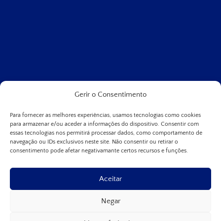
Gerir o Consentimento
Para fornecer as melhores experiências, usamos tecnologias como cookies
para armazenar e/ou aceder a informações do dispositivo. Consentir com
DNA Oestrogen
essas tecnologias nos permitirá processar dados, como comportamento de
navegação ou IDs exclusivos neste site. Não consentir ou retirar o
Testa variantes genéticas que demonstraram ter um
consentimento pode afetar negativamante certos recursos e funções.
impacto na metabolização dos estrogénios.
Aceitar
Ver tratamento
Negar