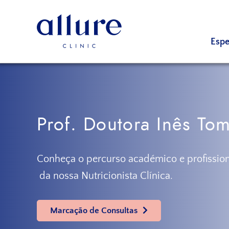
Saltar
Ir
para
para
o
o
Espe
menu
conteúdo
Allure
Allure
principal
principal
Clinic
Clinic
Porto
-
Clínica
de
Prof. Doutora Inês To
Cirurgia
Vascular,
Endocrinologia,
Conheça o percurso académico e profission
Nutrição,
da nossa Nutricionista Clínica.
Tratamentos
Estéticos
e
Marcação de Consultas
Dermatológicos