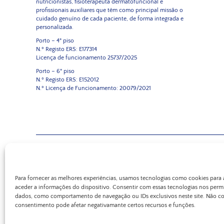
nutricionistas, fisioterapeuta dermatofuncional e
profissionais auxiliares que têm como principal missão o
cuidado genuíno de cada paciente, de forma integrada e
personalizada.
Porto – 4° piso
N.º Registo ERS: E177314
Licença de funcionamento 25737/2025
Porto – 6° piso
N.º Registo ERS: E152012
N.º Licença de Funcionamento: 20079/2021
Para fornecer as melhores experiências, usamos tecnologias como cookies para
aceder a informações do dispositivo. Consentir com essas tecnologias nos permi
dados, como comportamento de navegação ou IDs exclusivos neste site. Não con
consentimento pode afetar negativamante certos recursos e funções.