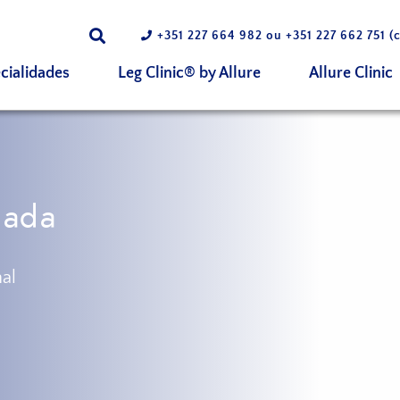
+351 227 664 982
ou
+351 227 662 751
(c
cialidades
Leg Clinic® by Allure
Allure Clinic
mada
al