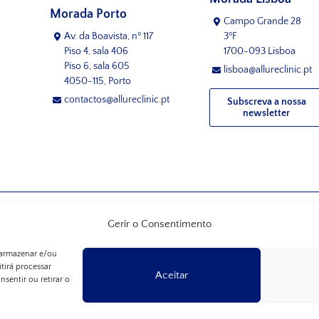
Morada Porto
Campo Grande 28
Av. da Boavista, nº 117
3ºF
Piso 4, sala 406
1700-093 Lisboa
Piso 6, sala 605
lisboa@allureclinic.pt
4050-115, Porto
contactos@allureclinic.pt
Subscreva a nossa
newsletter
Gerir o Consentimento
 armazenar e/ou
tirá processar
Aceitar
sentir ou retirar o
© 2026, Allure Clinic
-
Todos os direitos reservados.