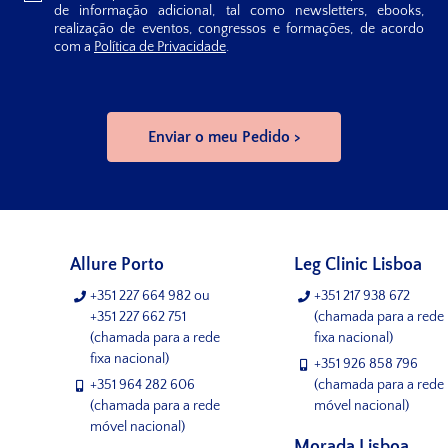
de informação adicional, tal como newsletters, ebooks,
realização de eventos, congressos e formações, de acordo
com a
Política de Privacidade
.
Allure Porto
Leg Clinic Lisboa
+351 227 664 982
ou
+351 217 938 672
+351 227 662 751
(chamada para a rede
(chamada para a rede
fixa nacional)
fixa nacional)
+351 926 858 796
+351 964 282 606
(chamada para a rede
(chamada para a rede
móvel nacional)
móvel nacional)
Morada Lisboa