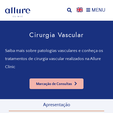
Saltar
Ir
MENU
para
para
o
o
Allure
Allure
menu
conteúdo
Clinic
Clinic
principal
principal
Cirurgia Vascular
Porto
-
Clínica
de
Saiba mais sobre patologias vasculares e
conheça os
Cirurgia
tratamentos de cirurgia
vascular realizados na Allure
Vascular,
Endocrinologia,
Clinic
Nutrição,
Tratamentos
Marcação de Consultas
Estéticos
e
Dermatológicos
Apresentação