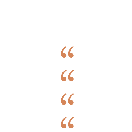
Testemunhos de Pacientes de Cirurgia
Vascular
O meu nome é Maria Margarida Guedes, tenho 53
anos. Recorri aos serviços da Dra. Joana de
Carvalho no início de 2019, pois estava muito
descontente com o aspecto das minhas
pernas. Descobri a Dra. Joana de Carvalho através
do Facebook e não consigo explicar o "porquê",
mas senti logo a confiança no seu trabalho. Foi
sem dúvida um dos melhores investimentos que
fiz. A Dra., bem como as enfermeiras e todas as