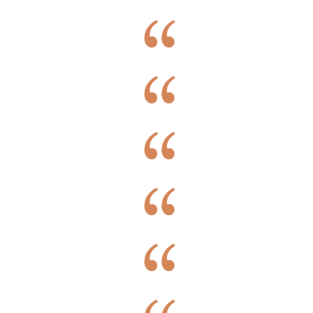
pessoas que trabalham na Allure Clinic, são
extremamente profissionais. Sempre me
explicaram e tornaram claro tudo o que precisava
de saber ao longo deste processo. Os resultados
estão à vista e não podia estar mais feliz! Tenho a
agradecer a amabilidade e a dedicação durante
estes meses! Aconselho vivamente e espero que
tenham imenso sucesso! Merecem-no. Com
carinho, Margarida.
Maria Margarida Guedes
Quero agradecer a toda equipa maravilhosa da
Allure Clinic em especial à Dra. Joana de Carvalho
pela sua dedicação, profissionalismo e
disponibilidade. Recomendo vivamente, estou
super feliz com o resultado.