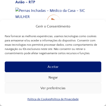
Avião – RTP
Pernas Inchadas – Médico da Casa – SIC
Gerir o Consentimento
MULHER
Para fornecer as melhores experiências, usamos tecnologias como cookies
para armazenar e/ou aceder a informações do dispositivo. Consentir com
essas tecnologias nos permitirá processar dados, como comportamento de
navegação ou IDs exclusivos neste site. Não consentir ou retirar o
consentimento pode afetar negativamante certos recursos e funções.
Como acabar com o inchaço nas pernas e pés
– RTP1
Aceitar
Negar
Varizes – Como aparecem e o seu tratamento
Ver preferências
– Porto Canal
Política de Cookies
Política de Privacidade