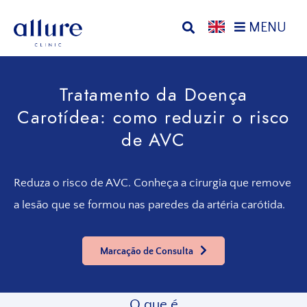
Saltar
Ir
MENU
para
para
o
o
Allure
Allure
menu
conteúdo
Clinic
Clinic
principal
principal
Tratamento da Doença
Porto
-
Clínica
Carotídea: como reduzir o risco
de
de AVC
Cirurgia
Vascular,
Endocrinologia,
Reduza o risco de AVC. Conheça a cirurgia que remove
Nutrição,
a lesão que se formou nas paredes da artéria carótida.
Tratamentos
Estéticos
e
Marcação de Consulta
Dermatológicos
O que é