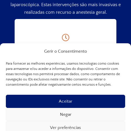
laparoscópica. Estas intervenções são mais invasivas e
realizadas com recurso a anestesia geral.
Duas horas, dependendo da
Gerir o Consentimento
complexidade;
Para fornecer as melhores experiências, usamos tecnologias como cookies
para armazenar e/ou aceder a informações do dispositivo. Consentir com
essas tecnologias nos permitirá processar dados, como comportamento de
Realizado em ambiente hospitalar, sob
navegação ou IDs exclusivos neste site. Não consentir ou retirar o
consentimento pode afetar negativamante certos recursos e funções.
anestesia local;
Aceitar
Alta no próprio dia, regressando a casa
Negar
após algumas horas, retomando as
atividades diárias e profissionais.
Ver preferências