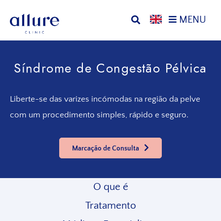
Saltar
Ir
MENU
para
para
o
o
Allure
Allure
menu
conteúdo
Clinic
Clinic
principal
principal
Síndrome de Congestão Pélvica
Porto
-
Clínica
de
Liberte-se das varizes incómodas na região da pelve
Cirurgia
com um procedimento simples, rápido e seguro.
Vascular,
Endocrinologia,
Nutrição,
Marcação de Consulta
Tratamentos
Estéticos
e
O que é
Dermatológicos
Tratamento