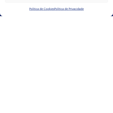
Política de Cookies
Política de Privacidade
Marcação de Consulta
Pós-tratamento
Resultados
A embolização venosa costuma ter
resultados duráveis
.
Na maioria dos casos, basta uma intervenção.
Após algum desconforto temporário, sentido nos