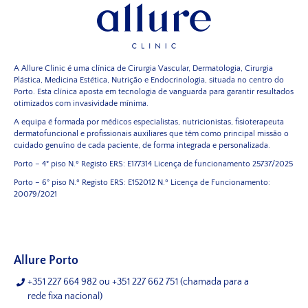
A Allure Clinic é uma clínica de Cirurgia Vascular, Dermatologia, Cirurgia
Plástica, Medicina Estética, Nutrição e Endocrinologia, situada no centro do
Porto. Esta clínica aposta em tecnologia de vanguarda para garantir resultados
otimizados com invasividade mínima.
A equipa é formada por médicos especialistas, nutricionistas, fisioterapeuta
dermatofuncional e profissionais auxiliares que têm como principal missão o
cuidado genuíno de cada paciente, de forma integrada e personalizada.
Porto – 4° piso
N.º Registo ERS: E177314
Licença de funcionamento 25737/2025
Porto – 6° piso
N.º Registo ERS: E152012
N.º Licença de Funcionamento:
20079/2021
Allure Porto
+351 227 664 982
ou
+351 227 662 751
(chamada para a
rede fixa nacional)