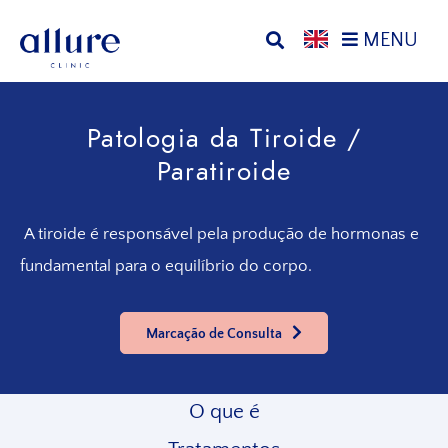
Saltar
Ir
MENU
para
para
o
o
Allure
Allure
menu
conteúdo
Clinic
Clinic
principal
principal
Patologia da Tiroide /
Porto
-
Clínica
Paratiroide
de
Cirurgia
A tiroide é responsável pela produção de hormonas e
Vascular,
Endocrinologia,
fundamental para o equilíbrio do corpo.
Nutrição,
Tratamentos
Marcação de Consulta
Estéticos
e
Dermatológicos
O que é