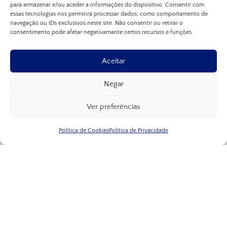
para armazenar e/ou aceder a informações do dispositivo. Consentir com
É licenciada em Medicina com especialidade em
essas tecnologias nos permitirá processar dados, como comportamento de
Endocrinologia e Nutrição.
navegação ou IDs exclusivos neste site. Não consentir ou retirar o
consentimento pode afetar negativamante certos recursos e funções.
Detém o grau de Consultor em Endocrinologia e
Nutrição.
É investigadora em projetos de investigação clínica,
Aceitar
nacionais e internacionais.
Negar
Autora e coautora de artigos científicos publicados
em revistas nacionais e internacionais.
Ver preferências
É membro de várias sociedades científicas nacionais
e internacionais da área da Endocrinologia, Diabetes
Política de Cookies
Política de Privacidade
e Obesidade.
Ver Biografia Completa